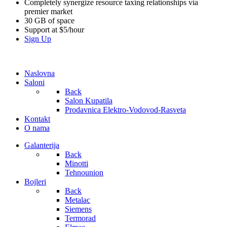
Completely synergize resource taxing relationships via
premier market
30 GB of space
Support at $5/hour
Sign Up
Naslovna
Saloni
Back
Salon Kupatila
Prodavnica Elektro-Vodovod-Rasveta
Kontakt
O nama
Galanterija
Back
Minotti
Tehnounion
Bojleri
Back
Metalac
Siemens
Termorad