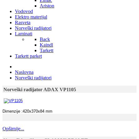
Elmac
Ariston
Vodovod
Elektro materijal
Rasveta
Norveški radijatori
Laminati
Back
Kaindl
Tarkett
Tarkett parket
Naslovna
Norveški radijatori
Norveški radijator ADAX VP1105
Dimenzije :420x370x84 mm
Opširnije...